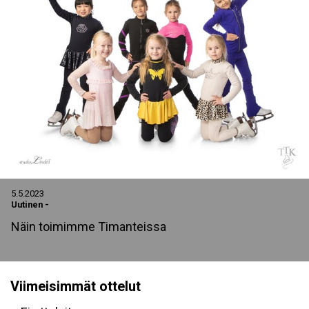
5.5.2023
Uutinen
-
Näin toimimme Timanteissa
Viimeisimmät ottelut