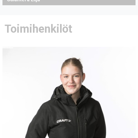
Toimihenkilöt