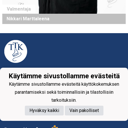
Valmentaja
Nikkari Marttaleena
Tietosuojaseloste
Käytämme sivustollamme evästeitä
Tikkurilan Taitoluisteluklubi ry
Käytämme sivustollamme evästeitä käyttökokemuksen
Yhteystiedot
parantamiseksi sekä toiminnallisiin ja tilastollisiin
tarkoituksiin.
Hyväksy kaikki
Vain pakolliset