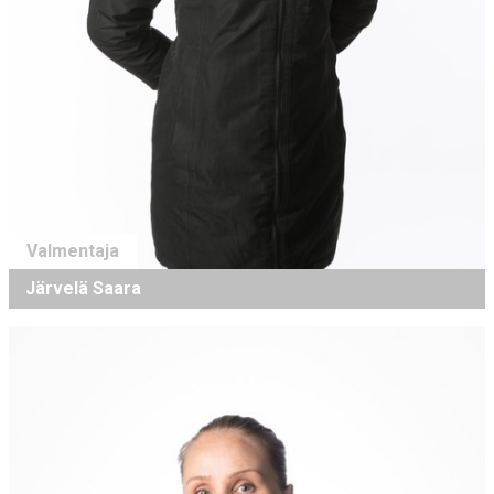
Valmentaja
Järvelä Saara