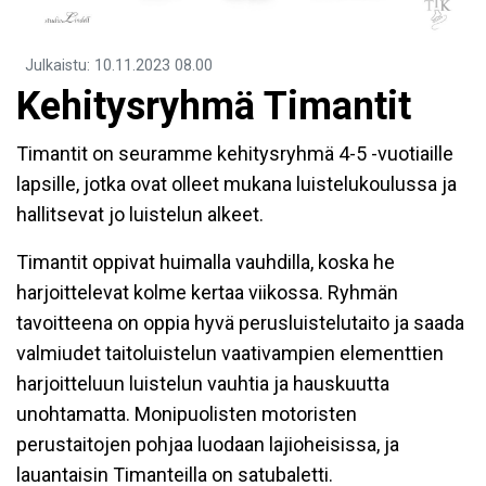
Julkaistu
:
10.11.2023
08.00
Kehitysryhmä Timantit
Timantit on seuramme kehitysryhmä 4-5 -vuotiaille
lapsille, jotka ovat olleet mukana luistelukoulussa ja
hallitsevat jo luistelun alkeet.
Timantit oppivat huimalla vauhdilla, koska he
harjoittelevat kolme kertaa viikossa. Ryhmän
tavoitteena on oppia hyvä perusluistelutaito ja saada
valmiudet taitoluistelun vaativampien elementtien
harjoitteluun luistelun vauhtia ja hauskuutta
unohtamatta. Monipuolisten motoristen
perustaitojen pohjaa luodaan lajioheisissa, ja
lauantaisin Timanteilla on satubaletti.