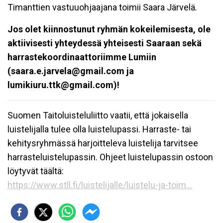
Timanttien vastuuohjaajana toimii Saara Järvelä
.
Jos olet kiinnostunut ryhmän kokeilemisesta, ole
aktiivisesti yhteydessä yhteisesti Saaraan sekä
harrastekoordinaattoriimme Lumiin
(saara.e.jarvela@gmail.com ja
lumikiuru.ttk@gmail.com)!
Suomen Taitoluisteluliitto vaatii, että jokaisella
luistelijalla tulee olla luistelupassi. Harraste- tai
kehitysryhmässä harjoitteleva luistelija tarvitsee
harrasteluistelupassin. Ohjeet luistelupassin ostoon
löytyvät täältä:
https://www.stll.fi/luistelijalle/luistelu-ja-toim...