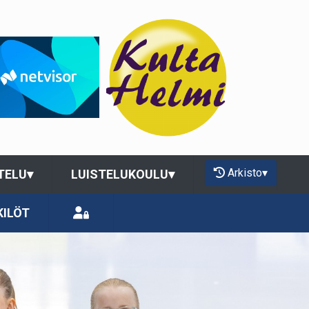
Arkisto
▾
TELU
▾
LUISTELUKOULU
▾
KILÖT