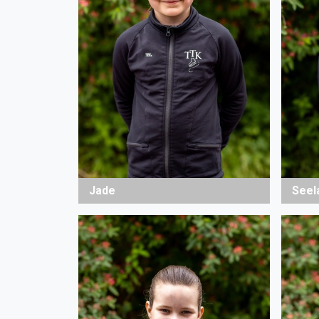
Jade
Seel