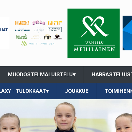
MUODOSTELMALUISTELU
▾
HARRASTELUIS
LAXY - TULOKKAAT
▾
JOUKKUE
TOIMIHEN