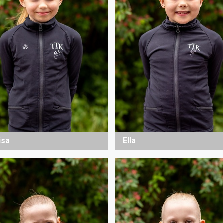
isa
Ella