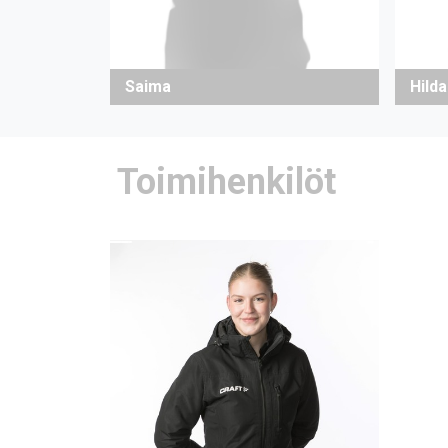
Saima
Hilda
Toimihenkilöt