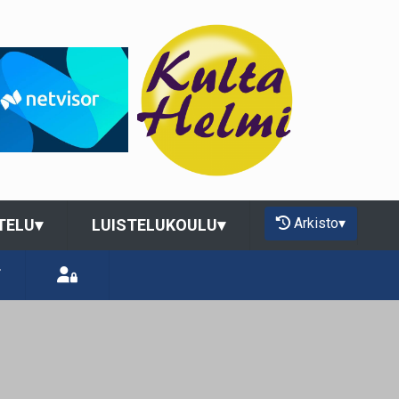
Arkisto
▾
TELU
▾
LUISTELUKOULU
▾
T