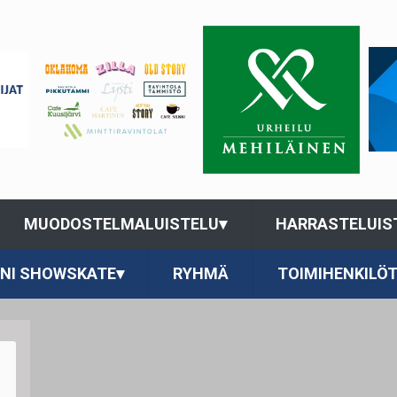
MUODOSTELMALUISTELU
▾
HARRASTELUIS
INI SHOWSKATE
▾
RYHMÄ
TOIMIHENKILÖ