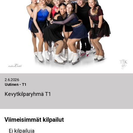
2.6.2026
Uutinen
-
T1
Kevytkilparyhmä T1
Viimeisimmät kilpailut
Ei kilpailuja