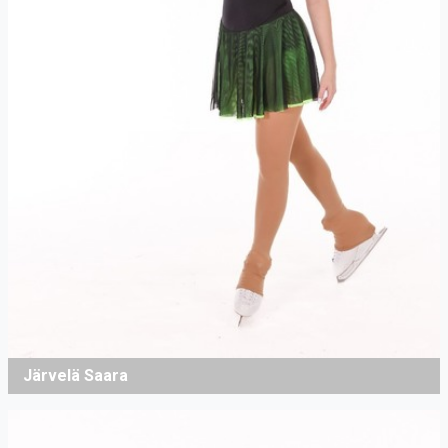
Järvelä Saara