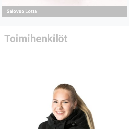
Salovuo Lotta
Toimihenkilöt