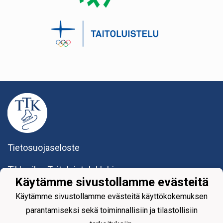
Tietosuojaseloste
Tikkurilan Taitoluisteluklubi ry
Yhteystiedot
Käytämme sivustollamme evästeitä
Käytämme sivustollamme evästeitä käyttökokemuksen
parantamiseksi sekä toiminnallisiin ja tilastollisiin