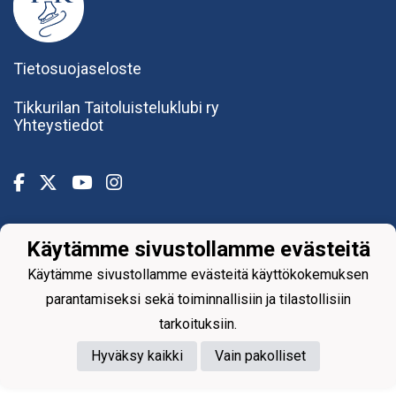
Tietosuojaseloste
Tikkurilan Taitoluisteluklubi ry
Yhteystiedot
Käytämme sivustollamme evästeitä
Powered by
Käytämme sivustollamme evästeitä käyttökokemuksen
parantamiseksi sekä toiminnallisiin ja tilastollisiin
tarkoituksiin.
Hyväksy kaikki
Vain pakolliset