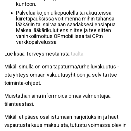
kuntoon.
Palveluaikojen ulkopuolella tai akuuteissa
kiiretapauksissa voit mennä mihin tahansa
lääkäriin tai sairaalaan saadaksesi ensiapua.
Maksa lääkärikulut ensin itse ja tee sitten
vahinkoilmoitus OPmobiilissa tai OP:n
verkkopalvelussa.
Lue lisää Terveysmestarista
täältä.
Mikäli sinulla on oma tapaturma/urheiluvakuutus -
ota yhteys omaan vakuutusyhtiöön ja selvitä itse
toiminta-ohjeet.
Muistathan aina informoida omaa valmentajaa
tilanteestasi.
Mikäli et pääse osallistumaan harjoituksiin ja haet
vapautusta kausimaksuista, tutustu voimassa oleviin