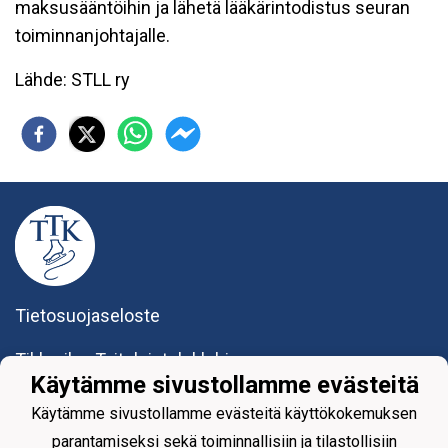
maksusääntöihin ja lähetä lääkärintodistus seuran
toiminnanjohtajalle.
Lähde: STLL ry
Tietosuojaseloste
Tikkurilan Taitoluisteluklubi ry
Yhteystiedot
Käytämme sivustollamme evästeitä
Käytämme sivustollamme evästeitä käyttökokemuksen
parantamiseksi sekä toiminnallisiin ja tilastollisiin