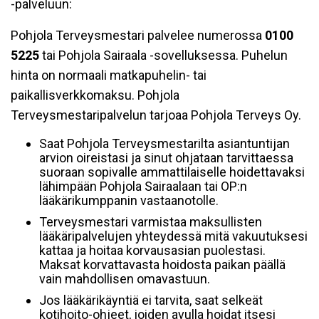
-palveluun:
Pohjola Terveysmestari palvelee numerossa
0100
5225
tai Pohjola Sairaala -sovelluksessa. Puhelun
hinta on normaali matkapuhelin- tai
paikallisverkkomaksu. Pohjola
Terveysmestaripalvelun tarjoaa Pohjola Terveys Oy.
Saat Pohjola Terveysmestarilta asiantuntijan
arvion oireistasi ja sinut ohjataan tarvittaessa
suoraan sopivalle ammattilaiselle hoidettavaksi
lähimpään Pohjola Sairaalaan tai OP:n
lääkärikumppanin vastaanotolle.
Terveysmestari varmistaa maksullisten
lääkäripalvelujen yhteydessä mitä vakuutuksesi
kattaa ja hoitaa korvausasian puolestasi.
Maksat korvattavasta hoidosta paikan päällä
vain mahdollisen omavastuun.
Jos lääkärikäyntiä ei tarvita, saat selkeät
kotihoito-ohjeet, joiden avulla hoidat itsesi