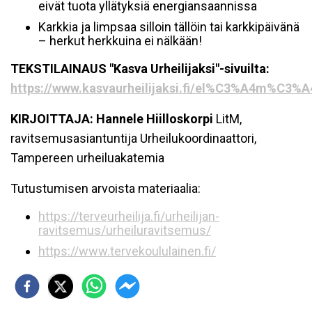
eivät tuota yllätyksiä energiansaannissa
Karkkia ja limpsaa silloin tällöin tai karkkipäivänä
– herkut herkkuina ei nälkään!
TEKSTILAINAUS "Kasva Urheilijaksi"-sivuilta:
https://www.kasvaurheilijaksi.fi/el%C3%A4m%C3%A4n
KIRJOITTAJA:
Hannele Hiilloskorpi
LitM,
ravitsemusasiantuntija Urheilukoordinaattori,
Tampereen urheiluakatemia
Tutustumisen arvoista materiaalia:
https://terveurheilija.fi/urheilijan-
ravitsemus/urheiluravitsemus/
https://www.tervekoululainen.fi/