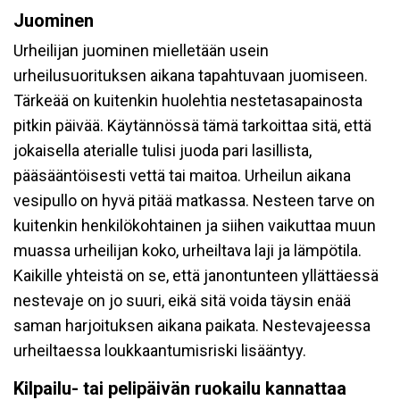
Juominen
Urheilijan juominen mielletään usein
urheilusuorituksen aikana tapahtuvaan juomiseen.
Tärkeää on kuitenkin huolehtia nestetasapainosta
pitkin päivää. Käytännössä tämä tarkoittaa sitä, että
jokaisella aterialle tulisi juoda pari lasillista,
pääsääntöisesti vettä tai maitoa. Urheilun aikana
vesipullo on hyvä pitää matkassa. Nesteen tarve on
kuitenkin henkilökohtainen ja siihen vaikuttaa muun
muassa urheilijan koko, urheiltava laji ja lämpötila.
Kaikille yhteistä on se, että janontunteen yllättäessä
nestevaje on jo suuri, eikä sitä voida täysin enää
saman harjoituksen aikana paikata. Nestevajeessa
urheiltaessa loukkaantumisriski lisääntyy.
Kilpailu- tai pelipäivän ruokailu kannattaa