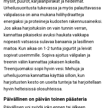
myslit, puurot, karjalanpiirakat ja hedelmät.
Urheilusuoritusta tukevassa ja myös palauttavassa
välipalassa on aina mukana hiilihydraatteja
energiaksi ja proteiineja kudosten rakennusaineiksi.
Jos aikaa harjoituksiin on vain tunnin verran,
kannattaa pikaiseksi avuksi haukata vaikkapa
nopeasti vatsassa sulavaa banaania ja lasillinen
maitoa. Kun aikaa on 1-2 tuntia jogurtit ja leivät
sopivat useimmille. Sopiva ajoitus välipalan ja
treenin väliin kannattaa jokaisen kokeilla.
Treenijuomaksi sopii hyvin vesi. Mehuja ja
urheilujuomia kannattaa käyttää silloin, kun
harjoitusten kesto on useita tunteja tai harjoitellaan
hyvin helteisissä olosuhteissa.
Päivällinen on päivän toinen pääateria
Päivällisen voi syödä joko ennen tai jälkeen