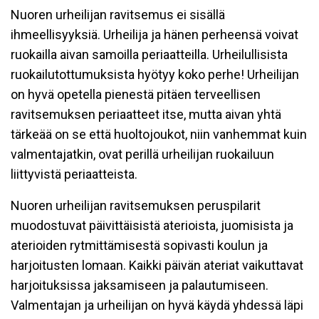
Nuoren urheilijan ravitsemus ei sisällä
ihmeellisyyksiä. Urheilija ja hänen perheensä voivat
ruokailla aivan samoilla periaatteilla. Urheilullisista
ruokailutottumuksista hyötyy koko perhe! Urheilijan
on hyvä opetella pienestä pitäen terveellisen
ravitsemuksen periaatteet itse, mutta aivan yhtä
tärkeää on se että huoltojoukot, niin vanhemmat kuin
valmentajatkin, ovat perillä urheilijan ruokailuun
liittyvistä periaatteista.
Nuoren urheilijan ravitsemuksen peruspilarit
muodostuvat päivittäisistä aterioista, juomisista ja
aterioiden rytmittämisestä sopivasti koulun ja
harjoitusten lomaan. Kaikki päivän ateriat vaikuttavat
harjoituksissa jaksamiseen ja palautumiseen.
Valmentajan ja urheilijan on hyvä käydä yhdessä läpi