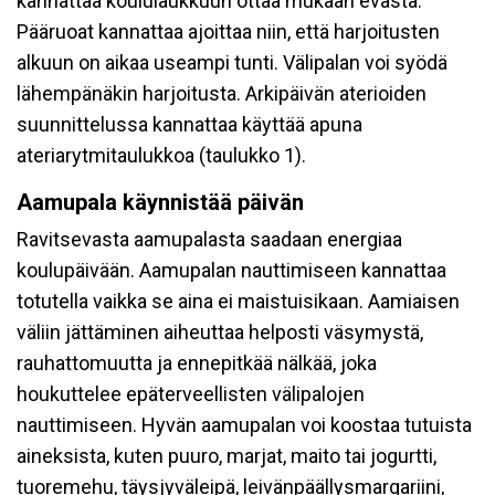
kannattaa koululaukkuun ottaa mukaan evästä.
Pääruoat kannattaa ajoittaa niin, että harjoitusten
alkuun on aikaa useampi tunti. Välipalan voi syödä
lähempänäkin harjoitusta. Arkipäivän aterioiden
suunnittelussa kannattaa käyttää apuna
ateriarytmitaulukkoa (taulukko 1).
Aamupala käynnistää päivän
Ravitsevasta aamupalasta saadaan energiaa
koulupäivään. Aamupalan nauttimiseen kannattaa
totutella vaikka se aina ei maistuisikaan. Aamiaisen
väliin jättäminen aiheuttaa helposti väsymystä,
rauhattomuutta ja ennepitkää nälkää, joka
houkuttelee epäterveellisten välipalojen
nauttimiseen. Hyvän aamupalan voi koostaa tutuista
aineksista, kuten puuro, marjat, maito tai jogurtti,
tuoremehu, täysjyväleipä, leivänpäällysmargariini,