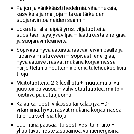
Paljon ja värikkäästi hedelmiä, vihanneksia,
kasviksia ja marjoja – takaa tärkeiden
suojaravintoaineiden saannin
Joka aterialla leipää yms. viljatuotteita,
suositaan täysjyväviljaa – laadukasta energiaa
ja suojaravintoaineita
Sopivasti hyvälaatuista rasvaa leivän päälle ja
ruoanvalmistukseen – sopivasti energiaa,
hyvälaatuiset rasvat mukana korjaamassa
harjoittelun aiheuttamia pieniä tulehduksellisia
tiloja
Maitotuotteita 2-3 lasillista + muutama siivu
juustoa päivässä – vahvistaa luustoa, maito =
loistava palautusjuoma
Kalaa kahdesti viikossa tai kalaöljyä –D-
vitamiinia, hyvät rasvat mukana korjaamassa
tulehduksellisia tiloja
Juomana pääsääntöisesti vesi tai maito –
ylläpitävät nestetasapainoa, vähäenergisinä