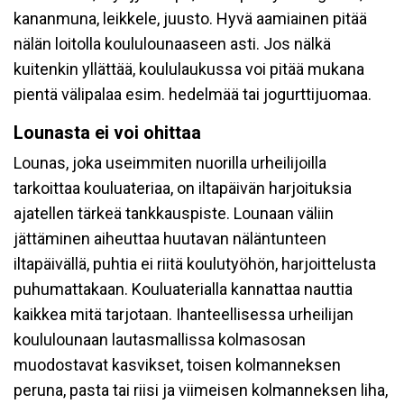
kananmuna, leikkele, juusto. Hyvä aamiainen pitää
nälän loitolla koululounaaseen asti. Jos nälkä
kuitenkin yllättää, koululaukussa voi pitää mukana
pientä välipalaa esim. hedelmää tai jogurttijuomaa.
Lounasta ei voi ohittaa
Lounas, joka useimmiten nuorilla urheilijoilla
tarkoittaa kouluateriaa, on iltapäivän harjoituksia
ajatellen tärkeä tankkauspiste. Lounaan väliin
jättäminen aiheuttaa huutavan näläntunteen
iltapäivällä, puhtia ei riitä koulutyöhön, harjoittelusta
puhumattakaan. Kouluaterialla kannattaa nauttia
kaikkea mitä tarjotaan. Ihanteellisessa urheilijan
koululounaan lautasmallissa kolmasosan
muodostavat kasvikset, toisen kolmanneksen
peruna, pasta tai riisi ja viimeisen kolmanneksen liha,