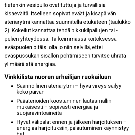
tietenkin vesipullo ovat tuttuja ja turvallisia
kisaeväitä. Itselleen sopivat eväät ja kisapäivän
ateriarytmi kannattaa suunnitella etukäteen (taulukko
2). Kokeilut kannattaa tehdä pikkukilpailujen tai -
pelien yhteydessä. Tärkeimmässä koitoksessa
eväspuolen pitäisi olla jo niin selvillä, ettei
eväspussukan sisällön pohtimiseen tarvitse uhrata
ylimääräistä energiaa.
Vinkkilista nuoren urheilijan ruokailuun
Säännöllinen ateriarytmi – hyvä vireys säilyy
koko päivän
Pääaterioiden koostaminen lautasmallin
mukaisesti – sopivasti energiaa ja
suojaravintoaineita
Hyvät välipalat ennen ja jälkeen harjoituksen –
energiaa harjoituksiin, palautuminen käynnistyy
heti