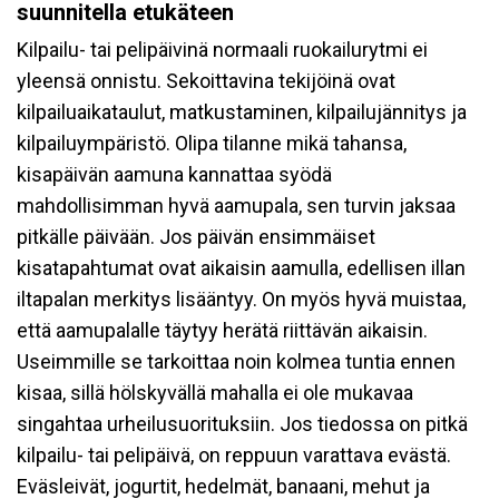
suunnitella etukäteen
Kilpailu- tai pelipäivinä normaali ruokailurytmi ei
yleensä onnistu. Sekoittavina tekijöinä ovat
kilpailuaikataulut, matkustaminen, kilpailujännitys ja
kilpailuympäristö. Olipa tilanne mikä tahansa,
kisapäivän aamuna kannattaa syödä
mahdollisimman hyvä aamupala, sen turvin jaksaa
pitkälle päivään. Jos päivän ensimmäiset
kisatapahtumat ovat aikaisin aamulla, edellisen illan
iltapalan merkitys lisääntyy. On myös hyvä muistaa,
että aamupalalle täytyy herätä riittävän aikaisin.
Useimmille se tarkoittaa noin kolmea tuntia ennen
kisaa, sillä hölskyvällä mahalla ei ole mukavaa
singahtaa urheilusuorituksiin. Jos tiedossa on pitkä
kilpailu- tai pelipäivä, on reppuun varattava evästä.
Eväsleivät, jogurtit, hedelmät, banaani, mehut ja