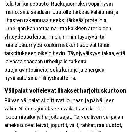
kala tai kanaosasto. Ruokajuomaksi sopii hyvin
maito, siitä saadaan luustolle tärkeää kalsiumia ja
lihasten rakennusaineeksi tärkeää proteiinia.
Urheilijan kannattaa nauttia kaikkien aterioiden
yhteydessä leipää, mieluimmin täysjyvä- tai
ruisleipää, myös koulun näkkärit sopivat tähän
tarkoitukseen oikein hyvin. Täysjyväisyys takaa, että
leivästä saadaan urheilijalle tärkeitä
suojaravintoaineita sekä kuituja ja energiaa
hyvälaatuisina hiilihydraatteina.
Välipalat voitelevat lihakset harjoituskuntoon
Päivän välipalat sijoittuvat lounaan ja päivällisen
väliin. Niiden ajoitukseen vaikuttavat koulun
loppumisaika ja harjoitusajat. Terveellisen välipalan
aineksia ovat leivät, jogurtit, viilit, rahkat, raejuustot,