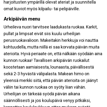
harjoitusten ympärillä olevat ateriat ja suunnitella
omat kuviot myös kilpailu- tai pelipäiville.
Arkipäivän menu
Urheileva nuori tarvitsee laadukasta ruokaa. Karkit,
pullat ja limpsat eivät siis kuulu urheilijan
perusruokavalioon. Makeitakin herkkuja voi nauttia
kohtuudella, mutta niillä ei saa korvata päivän muita
aterioita. Hyvä periaate on, että nälkään syödään aina
kunnon ruokaa! Tavallisen arkipäivän ruokailut
koostetaan aamiaisesta, lounaasta, päivällisestä
sekä 2-3 hyvästä välipalasta. Makean himo on
yleensä merkki siitä, että päivän aterioita on jäänyt
väliin tai kunnon ruokaa on syöty liian vähän.
Urheilijan on tärkeää syödä päivän aikana
säännöllisesti ja jos koulupäivä venyy pitkäksi,