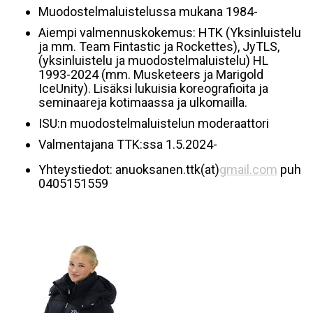
Muodostelmaluistelussa mukana 1984-
Aiempi valmennuskokemus: HTK (Yksinluistelu
ja mm. Team Fintastic ja Rockettes), JyTLS,
(yksinluistelu ja muodostelmaluistelu) HL
1993-2024 (mm. Musketeers ja Marigold
IceUnity). Lisäksi lukuisia koreografioita ja
seminaareja kotimaassa ja ulkomailla.
ISU:n muodostelmaluistelun moderaattori
Valmentajana TTK:ssa 1.5.2024-
Yhteystiedot:
anuoksanen.ttk(
at)
gmail.com
puh
0405151559