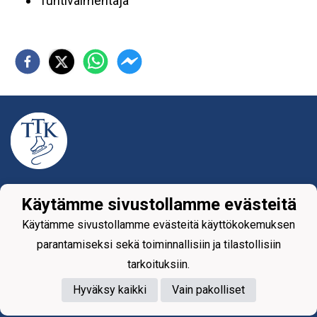
Tuntivalmentaja
Tietosuojaseloste
Käytämme sivustollamme evästeitä
Tikkurilan Taitoluisteluklubi ry
Käytämme sivustollamme evästeitä käyttökokemuksen
Yhteystiedot
parantamiseksi sekä toiminnallisiin ja tilastollisiin
tarkoituksiin.
Hyväksy kaikki
Vain pakolliset