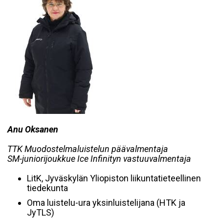
Anu Oksanen
TTK Muodostelmaluistelun päävalmentaja
SM-juniorijoukkue Ice Infinityn vastuuvalmentaja
LitK, Jyväskylän Yliopiston liikuntatieteellinen
tiedekunta
Oma luistelu-ura yksinluistelijana (HTK ja
JyTLS)