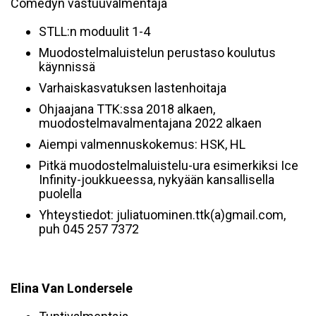
Comedyn vastuuvalmentaja
STLL:n moduulit 1-4
Muodostelmaluistelun perustaso koulutus
käynnissä
Varhaiskasvatuksen lastenhoitaja
Ohjaajana TTK:ssa 2018 alkaen,
muodostelmavalmentajana 2022 alkaen
Aiempi valmennuskokemus: HSK, HL
Pitkä muodostelmaluistelu-ura esimerkiksi Ice
Infinity-joukkueessa, nykyään kansallisella
puolella
Yhteystiedot: juliatuominen.ttk(a)gmail.com,
puh 045 257 7372
Elina Van Londersele