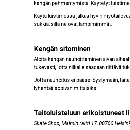
kengän pehmentymistä. Käytetyt luistimet
Käytä luistimessa jalkaa hyvin myötäilevää 
sukkia, sillä ne ovat lämpimimmät.
Kengän sitominen
Aloita kengän nauhoittaminen aivan alhaalta
tukevasti, jotta nilkalle saadaan riittävä t
Jotta nauhoitus ei pääse löystymään, lait
lyhentää sopivan mittaisiksi.
Taitoluisteluun erikoistuneet l
Skate Shop, Malmin raitti 17, 00700 Helsi