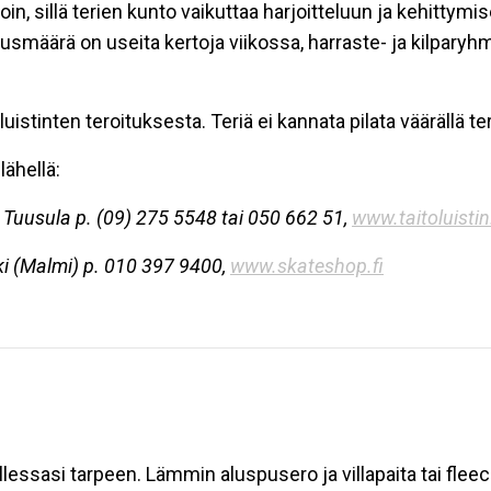
oin, sillä terien kunto vaikuttaa harjoitteluun ja kehittymis
tusmäärä on useita kertoja viikossa, harraste- ja kilparyhm
uistinten teroituksesta. Teriä ei kannata pilata väärällä ter
lähellä:
 Tuusula p. (09) 275 5548 tai 050 662 51,
www.taitoluistin.
ki (Malmi) p. 010 397 9400,
www.skateshop.fi
lessasi tarpeen. Lämmin aluspusero ja villapaita tai fleece