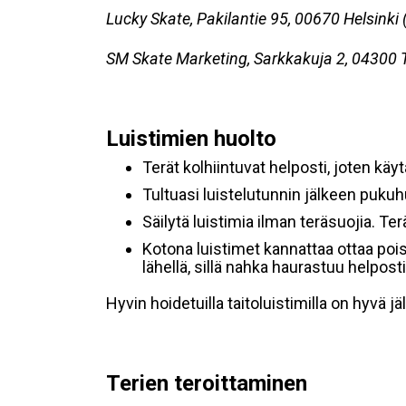
Lucky Skate, Pakilantie 95, 00670 Helsink
SM Skate Marketing, Sarkkakuja 2, 04300 
Luistimien huolto
Terät kolhiintuvat helposti, joten käy
Tultuasi luistelutunnin jälkeen pukuh
Säilytä luistimia ilman teräsuojia. Ter
Kotona luistimet kannattaa ottaa pois 
lähellä, sillä nahka haurastuu helposti
Hyvin hoidetuilla taitoluistimilla on hyvä j
Terien teroittaminen