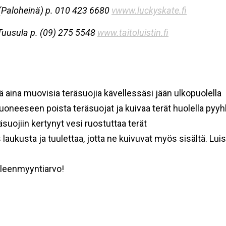
i (Paloheinä) p. 010 423 6680
vwww.luckyskate.fi
Tuusula p. (09) 275 5548
www.taitoluistin.fi
tä aina muovisia teräsuojia kävellessäsi jään ulkopuolella
uoneeseen poista teräsuojat ja kuivaa terät huolella pyyh
äsuojiin kertynyt vesi ruostuttaa terät
laukusta ja tuulettaa, jotta ne kuivuvat myös sisältä. Luis
älleenmyyntiarvo!