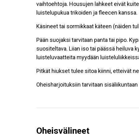
vaihtoehtoja. Housujen lahkeet eivät kuiten
luistelupukua trikoiden ja fleecen kanssa. 
Käsineet tai sormikkaat käteen (näiden tule
Pään suojaksi tarvitaan panta tai pipo. Kypär
suositeltava. Liian iso tai päässä heiluva 
luisteluvaatteita myydään luisteluliikkeiss
Pitkät hiukset tulee sitoa kiinni, etteivät ne
Oheisharjoituksiin tarvitaan sisäliikuntaan 
Oheisvälineet