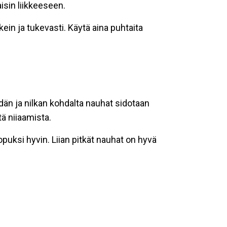
sin liikkeeseen.
kein ja tukevasti. Käytä aina puhtaita
ydän ja nilkan kohdalta nauhat sidotaan
tä niiaamista.
uksi hyvin. Liian pitkät nauhat on hyvä