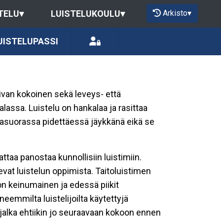
Arkisto
▾
TELU
▾
LUISTELUKOULU
▾
UISTELUPASSI
pivan kokoinen sekä leveys- että
lassa. Luistelu on hankalaa ja rasittaa
vaakasuorassa pidettäessä jäykkänä eikä se
taa panostaa kunnollisiin luistimiin.
evat luistelun oppimista. Taitoluistimen
on keinumainen ja edessä piikit
eneemmilta luistelijoilta käytettyjä
 jalka ehtiikin jo seuraavaan kokoon ennen