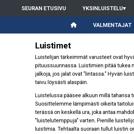
SEURAN ETUSIVU
YKSINLUISTELU
▾
VALMENTAJAT
Luistimet
Luistelijan tärkeimmät varusteet ovat hyvä
pituussuunnassa. Luistimien pitää tukea ni
jalkoja, jos jalat ovat "lintassa." Hyvän l
taivu löysästi alaspäin.
Luistelussa pääsee alkuun millä tahansa tu
Suosittelemme lämpimästi oikeita taitoluist
terässä on keskellä ura, joka antaa mahdo
"luistelutemppuja" varten. Pienille luisteli
luistimia. Tehtaalta suoraan tullut luisti