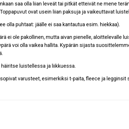
kaan saa olla liian leveät tai pitkät etteivät ne mene ter
Toppapuvut ovat usein liian paksuja ja vaikeuttavat luistel
e olla puhtaat: jäälle ei saa kantautua esim. hiekkaa).
ä ei ole pakollinen, mutta aivan pienelle, aloittelevalle lu
kypärä voi olla vaikea hallita. Kypärän sijasta suosittelem
ä.
 häiritse luistellessa ja liikkuessa.
sopivat varusteet, esimerkiksi t-paita, fleece ja legginsit 