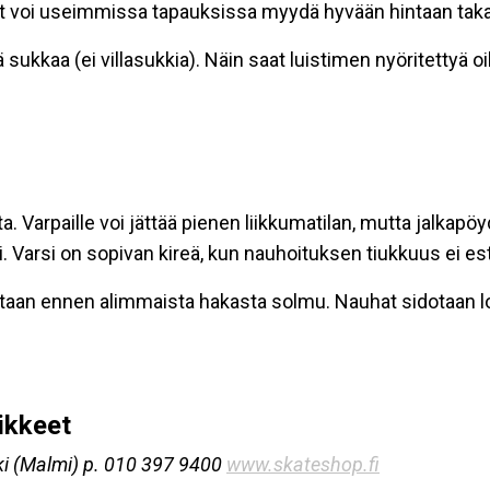
 voi useimmissa tapauksissa myydä hyvään hintaan takai
sukkaa (ei villasukkia). Näin saat luistimen nyöritettyä oi
. Varpaille voi jättää pienen liikkumatilan, mutta jalkapö
uki. Varsi on sopivan kireä, kun nauhoituksen tiukkuus ei es
etaan ennen alimmaista hakasta solmu. Nauhat sidotaan lop
iikkeet
nki (Malmi) p. 010 397 9400
www.skateshop.fi