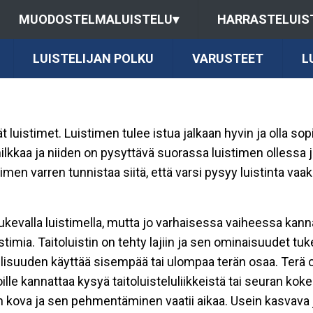
MUODOSTELMALUISTELU
▾
HARRASTELUIS
LUISTELIJAN POLKU
VARUSTEET
L
t luistimet. Luistimen tulee istua jalkaan hyvin ja olla so
lkkaa ja niiden on pysyttävä suorassa luistimen ollessa ja
uistimen varren tunnistaa siitä, että varsi pysyy luistinta 
kevalla luistimella, mutta jo varhaisessa vaiheessa kannat
imia. Taitoluistin on tehty lajiin ja sen ominaisuudet tuk
llisuuden käyttää sisempää tai ulompaa terän osaa. Terä 
joille kannattaa kysyä taitoluisteluliikkeistä tai seuran kok
n on kova ja sen pehmentäminen vaatii aikaa. Usein kasvava