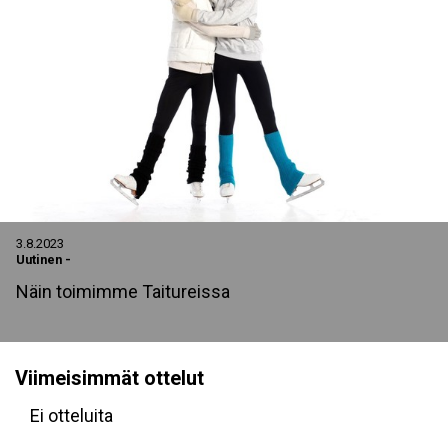
3.8.2023
Uutinen
-
Näin toimimme Taitureissa
Viimeisimmät ottelut
Ei otteluita