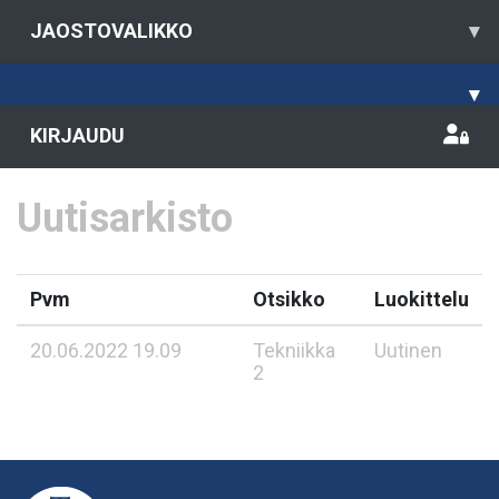
JAOSTOVALIKKO
▾
▾
KIRJAUDU
Uutisarkisto
Pvm
Otsikko
Luokittelu
20.06.2022 19.09
Tekniikka
Uutinen
2