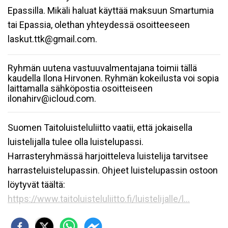
Epassilla. Mikäli haluat käyttää maksuun Smartumia
tai Epassia, olethan yhteydessä osoitteeseen
laskut.ttk@gmail.com.
Ryhmän uutena vastuuvalmentajana toimii tällä
kaudella Ilona Hirvonen. Ryhmän kokeilusta voi sopia
laittamalla sähköpostia osoitteiseen
ilonahirv@icloud.com.
Suomen Taitoluisteluliitto vaatii, että jokaisella
luistelijalla tulee olla luistelupassi.
Harrasteryhmässä harjoitteleva luistelija tarvitsee
harrasteluistelupassin. Ohjeet luistelupassin ostoon
löytyvät täältä:
https://www.taitoluisteluliitto.fi/luistelijalle/l...