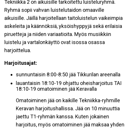
Tekniikka 2 on aikuisille tarkoitettu luisteluryhmä.
Ryhmä sopii vahvan luistelutaidon omaaville
aikuisille. Jäillä harjoitellaan taitoluistelun vaikeimpia
askeleita ja käännöksiä, yksöishyppyjä sekä erilaisia
piruetteja ja niiden variaatioita. Myös musiikkiin
luistelu ja vartalonkäyttö ovat isossa osassa
harjoittelua.
Harjoitusajat:
sunnuntaisin 8:00-8:50 jää Tikkurilan areenalla
lauantaisin 18:10-19 ohjattu oheisharjoitus TAI
18:10-19 omatoiminen jää Keravalla
Omatoiminen jää on kaikille Tekniikka-ryhmille
Keravan harjoitushallissa. Jää on 10 minuuttia
jaettu T1-ryhmän kanssa. Kuten jokainen
harjoitus, myös omatoiminen jää maksaa yhden