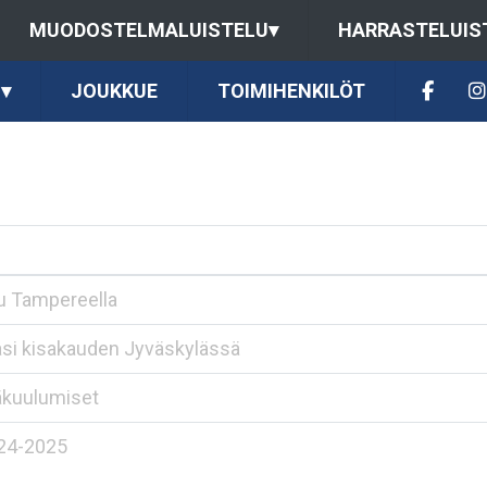
MUODOSTELMALUISTELU
▾
HARRASTELUIS
▾
JOUKKUE
TOIMIHENKILÖT
ilu Tampereella
asi kisakauden Jyväskylässä
äkuulumiset
024-2025