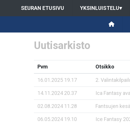
SEURAN ETUSIVU
YKSINLUISTELU
▾
Uutisarkisto
Pvm
Otsikko
16.01.2025 19.17
2. Valintakilpa
14.11.2024 20.37
Ica Fantasy av
02.08.2024 11.28
Fantsujen kes
06.05.2024 19.10
Ice Fantasy 2