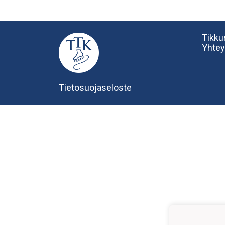
Tikkur
Yhtey
Tietosuojaseloste