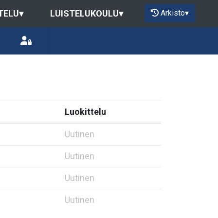
Arkisto
▾
TELU
▾
LUISTELUKOULU
▾
Luokittelu
Uutinen
Uutinen
Uutinen
Uutinen