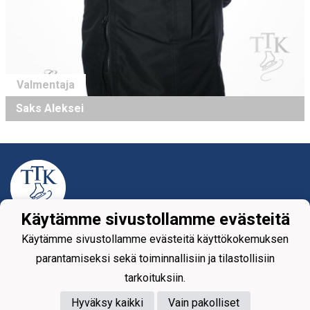
Valmentaja
Saks Aleksei
Käytämme sivustollamme evästeitä
Tietosuojaseloste
Käytämme sivustollamme evästeitä käyttökokemuksen
parantamiseksi sekä toiminnallisiin ja tilastollisiin
Tikkurilan Taitoluisteluklubi ry
tarkoituksiin.
Yhteystiedot
Hyväksy kaikki
Vain pakolliset