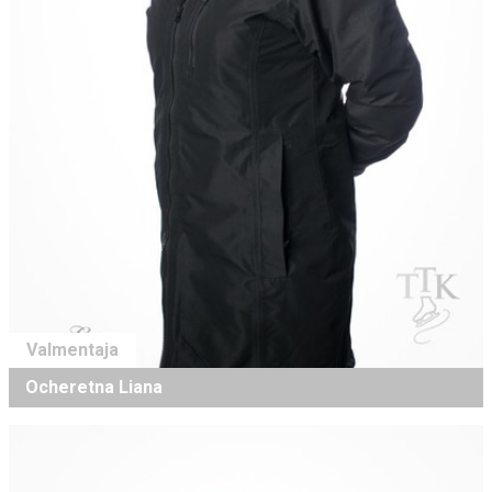
Valmentaja
Ocheretna Liana