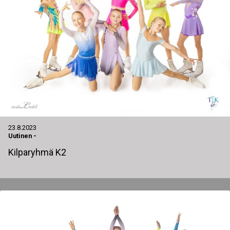
23.8.2023
Uutinen
-
Kilparyhmä K2