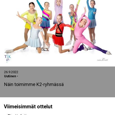
26.9.2022
Uutinen
-
Näin toimimme K2-ryhmässä
Viimeisimmät ottelut