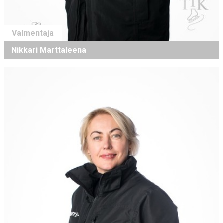
Valmentaja
Nikkari Marttaleena