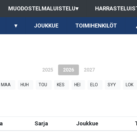
MUODOSTELMALUISTELU
▾
HARRASTELUIS
▾
JOUKKUE
TOIMIHENKILÖT
2025
2026
2027
MAA
HUH
TOU
KES
HEI
ELO
SYY
LOK
a
Sarja
Joukkue