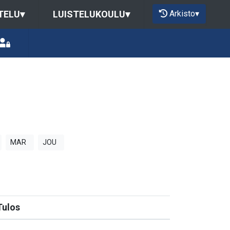
Arkisto
▾
TELU
▾
LUISTELUKOULU
▾
MAR
JOU
Tulos