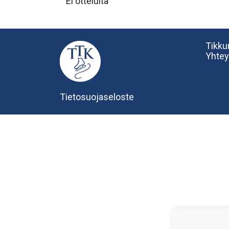
Ei otteluita
Tikkur
Yhtey
Tietosuojaseloste