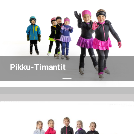
Previous
Nex
Pikku-Timantit