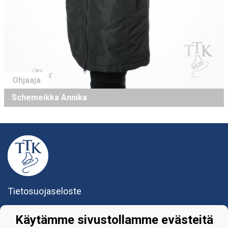
Ohjaaja
Schemeikka Annika
Tietosuojaseloste
Tikkurilan Taitoluisteluklubi ry
Käytämme sivustollamme evästeitä
Yhteystiedot