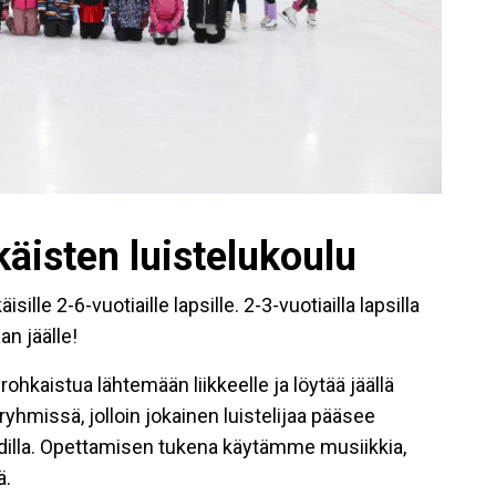
käisten luistelukoulu
ille 2-6-vuotiaille lapsille. 2-3-vuotiailla lapsilla
n jäälle!
ohkaistua lähtemään liikkeelle ja löytää jäällä
ryhmissä, jolloin jokainen luistelijaa pääsee
ahdilla. Opettamisen tukena käytämme musiikkia,
ä.