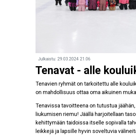
Julkaistu
:
29.03.2024
21.06
Tenavat - alle koului
Tenavien ryhmät on tarkoitettu alle kouluikäis
on mahdollisuus ottaa oma aikuinen mukaa
Tenavissa tavoitteena on tutustua jäähän, r
liukumisen riemu! Jäällä harjoitellaan taso
kehittymään taidoissa itselle sopivalla t
leikkejä ja lapsille hyvin soveltuvia välineit