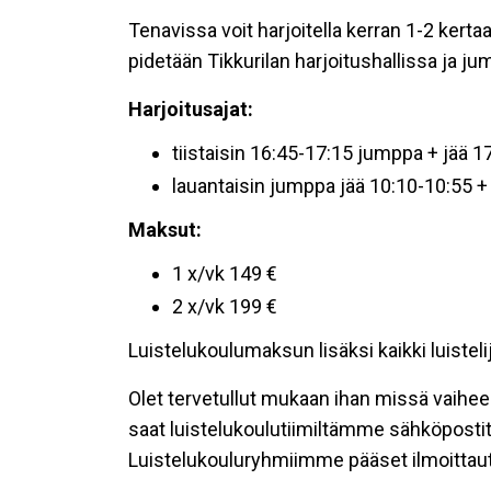
Tenavissa voit harjoitella kerran 1-2 kerta
pidetään Tikkurilan harjoitushallissa ja j
Harjoitusajat:
tiistaisin 16:45-17:15 jumppa + jää 1
lauantaisin jumppa jää 10:10-10:55 
Maksut:
1 x/vk 149 €
2 x/vk 199 €
Luistelukoulumaksun lisäksi kaikki luiste
Olet tervetullut mukaan ihan missä vaihees
saat luistelukoulutiimiltämme sähköpostit
Luistelukouluryhmiimme pääset ilmoitt