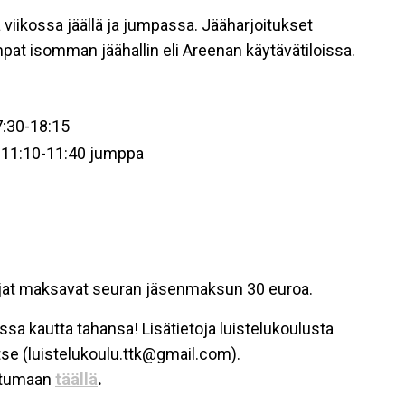
a viikossa jäällä ja jumpassa. Jääharjoitukset
umpat isomman jäähallin eli Areenan käytävätiloissa.
7:30-18:15
+ 11:10-11:40 jumppa
lijat maksavat seuran jäsenmaksun 30 euroa.
sa kautta tahansa! Lisätietoja luistelukoulusta
se (luistelukoulu.ttk@gmail.com).
autumaan
täällä
.