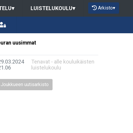
Arkisto
▾
TELU
▾
LUISTELUKOULU
▾
uran uusimmat
29.03.2024
Tenavat - alle kouluikäisten
21.06
luistelukoulu
Joukkueen uutisarkisto