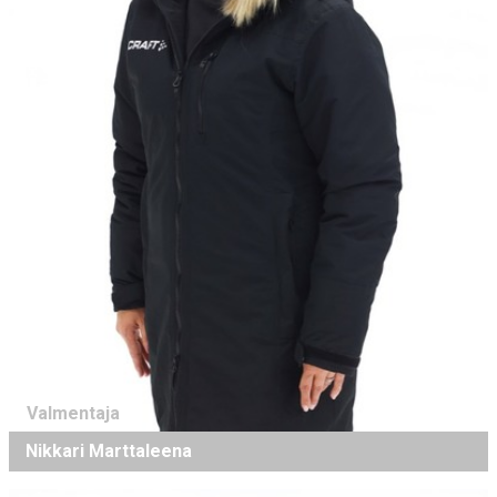
Valmentaja
Nikkari Marttaleena