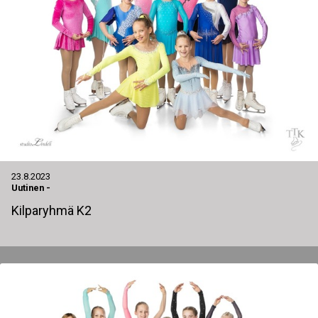
23.8.2023
Uutinen
-
Kilparyhmä K2