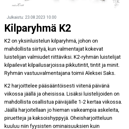
Julkaistu
:
23.08.2023
10.00
Kilparyhmä K2
K2 on yksinluistelun kilparyhmä, johon on
mahdollista siirtyä, kun valmentajat kokevat
luistelijan valmiudet riittäviksi. K2-ryhmän luistelijat
kilpailevat kilpailusarjoissa pikkutintit, tintit ja minit.
Ryhmän vastuuvalmentajana toimii Aleksei Saks.
K2 harjoittelee pääsääntöisesti viitenä päivänä
viikossa jäällä ja oheisissa. Lisäksi luistelijoiden on
mahdollista osallistua päiväjäille 1-2 kertaa viikossa.
Jäällä harjoitellaan jo hieman vaikeampia askeleita,
piruetteja ja kaksoishyppyjä. Oheisharjoitteluun
kuuluu niin fyysisten ominaisuuksien kuin