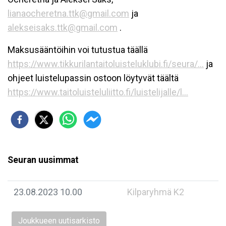
lianaocheretna.ttk@gmail.com
ja
alekseisaks.ttk@gmail.com
.
Maksusääntöihin voi tutustua täällä
https://www.tikkurilantaitoluisteluklubi.fi/seura/...
ja
ohjeet luistelupassin ostoon löytyvät täältä
https://www.taitoluisteluliitto.fi/luistelijalle/l...
Seuran uusimmat
23.08.2023 10.00
Kilparyhmä K2
Joukkueen uutisarkisto