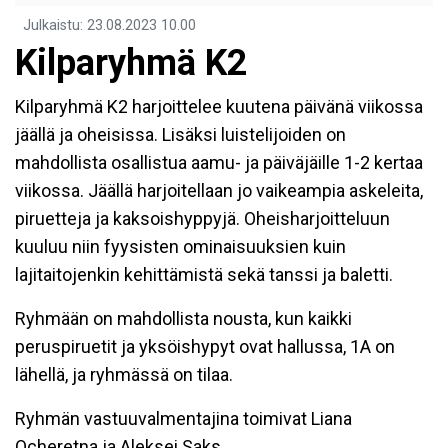
Julkaistu
:
23.08.2023
10.00
Kilparyhmä K2
Kilparyhmä K2 harjoittelee kuutena päivänä viikossa
jäällä ja oheisissa. Lisäksi luistelijoiden on
mahdollista osallistua aamu- ja päiväjäille 1-2 kertaa
viikossa. Jäällä harjoitellaan jo vaikeampia askeleita,
piruetteja ja kaksoishyppyjä. Oheisharjoitteluun
kuuluu niin fyysisten ominaisuuksien kuin
lajitaitojenkin kehittämistä sekä tanssi ja baletti.
Ryhmään on mahdollista nousta, kun kaikki
peruspiruetit ja yksöishypyt ovat hallussa, 1A on
lähellä, ja ryhmässä on tilaa.
Ryhmän vastuuvalmentajina toimivat Liana
Ocheretna ja Aleksei Saks,