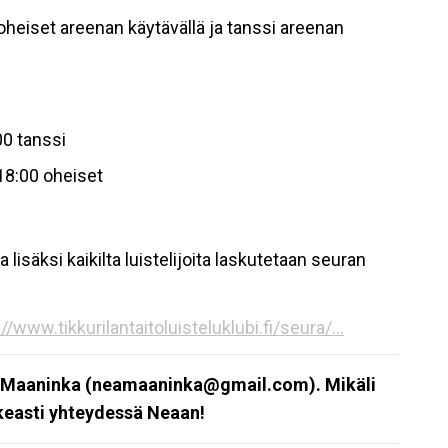
 oheiset areenan käytävällä ja tanssi areenan
00 tanssi
-18:00 oheiset
isäksi kaikilta luistelijoita laskutetaan seuran
//www.tikkurilantaitoluisteluklubi.fi/seura/...
a Maaninka (neamaaninka@gmail.com).
Mikäli
hkeasti yhteydessä Neaan!