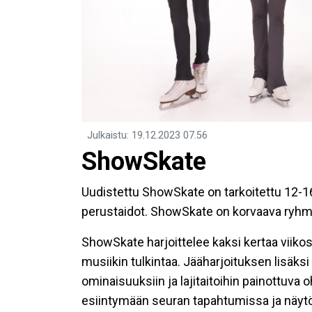
Julkaistu
:
19.12.2023
07.56
ShowSkate
Uudistettu ShowSkate on tarkoitettu 12-16 -v
perustaidot. ShowSkate on korvaava ryhmä
ShowSkate harjoittelee kaksi kertaa viikoss
musiikin tulkintaa. Jääharjoituksen lisäksi
ominaisuuksiin ja lajitaitoihin painottuv
esiintymään seuran tapahtumissa ja näyt