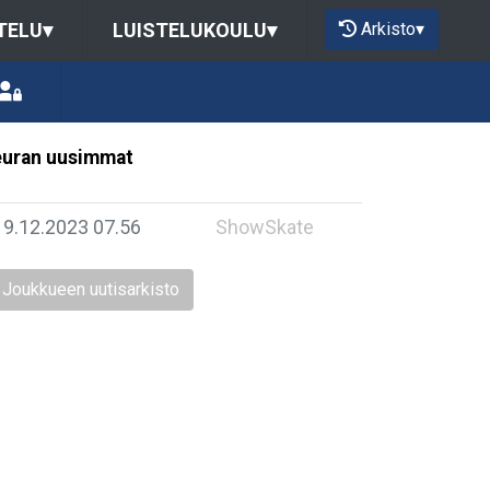
Arkisto
▾
TELU
▾
LUISTELUKOULU
▾
uran uusimmat
19.12.2023 07.56
ShowSkate
Joukkueen uutisarkisto