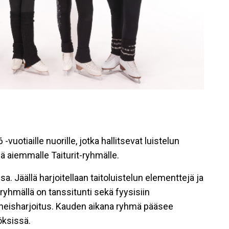
uotiaille nuorille, jotka hallitsevat luistelun
 aiemmalle Taiturit-ryhmälle.
a. Jäällä harjoitellaan taitoluistelun elementtejä ja
 ryhmällä on tanssitunti sekä fyysisiin
a oheisharjoitus. Kauden aikana ryhmä pääsee
öksissä.