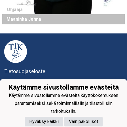
Ohjaaja
Maaninka Jenna
Tietosuojaseloste
Tikkurilan Taitoluisteluklubi ry
Käytämme sivustollamme evästeitä
Yhteystiedot
Käytämme sivustollamme evästeitä käyttökokemuksen
parantamiseksi sekä toiminnallisiin ja tilastollisiin
tarkoituksiin.
Hyväksy kaikki
Vain pakolliset