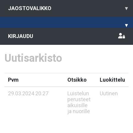
JAOSTOVALIKKO
▾
▾
KIRJAUDU
Uutisarkisto
Pvm
Otsikko
Luokittelu
29.03.2024 20.27
Luistelun
Uutinen
perusteet
aikuisille
ja nuorille