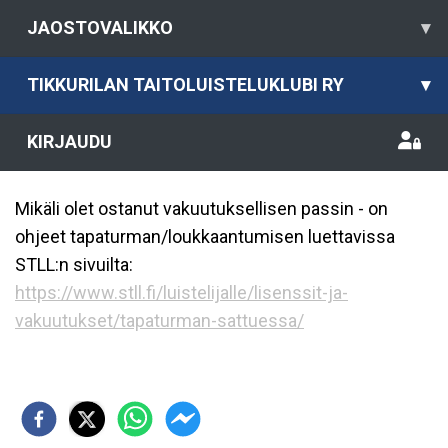
JAOSTOVALIKKO
▾
TIKKURILAN TAITOLUISTELUKLUBI RY
▾
KIRJAUDU
Mikäli olet ostanut vakuutuksellisen passin - on
ohjeet tapaturman/loukkaantumisen luettavissa
STLL:n sivuilta:
https://www.stll.fi/luistelijalle/lisenssit-ja-
vakuutukset/tapaturman-sattuessa/