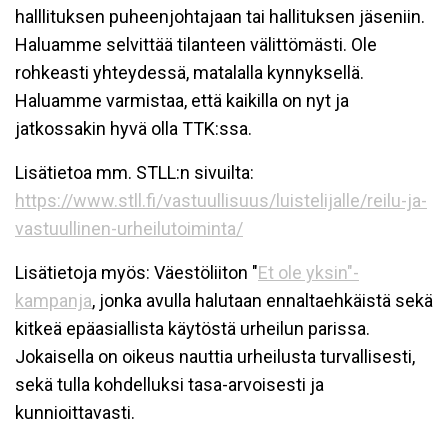
halllituksen puheenjohtajaan tai hallituksen jäseniin.
Haluamme selvittää tilanteen välittömästi. Ole
rohkeasti yhteydessä, matalalla kynnyksellä.
Haluamme varmistaa, että kaikilla on nyt ja
jatkossakin hyvä olla TTK:ssa.
Lisätietoa mm. STLL:n sivuilta:
https://www.stll.fi/vastuullisuus/luistelijalle/reilu-ja-
vastuullinen-urheilutoiminta/
Lisätietoja myös: Väestöliiton "
Et ole yksin"-
kampanja
, jonka avulla halutaan ennaltaehkäistä sekä
kitkeä epäasiallista käytöstä urheilun parissa.
Jokaisella on oikeus nauttia urheilusta turvallisesti,
sekä tulla kohdelluksi tasa-arvoisesti ja
kunnioittavasti.