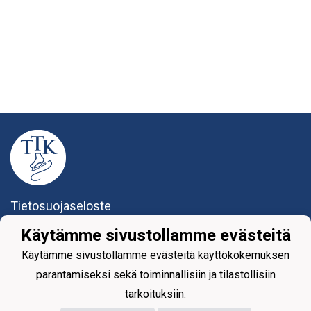
Tietosuojaseloste
Käytämme sivustollamme evästeitä
Tikkurilan Taitoluisteluklubi ry
Yhteystiedot
Käytämme sivustollamme evästeitä käyttökokemuksen
parantamiseksi sekä toiminnallisiin ja tilastollisiin
tarkoituksiin.