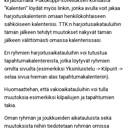
kirjautumalla. Pukukoppi-sovelluksen kohdasta
"Kalenteri" löydät myös linkin, jonka avulla voit jakaa
harjoituskalenterin omaan henkilökohtaiseen
sähköiseen kalenteriisi. TTK:n harjoitusaikatauluihin
tämän jälkeen tehdyt muutokset näkyvät tämän
jälkeen välittömästi omassa kalenterissasi.
Eri ryhmien harjoitusaikatauluihin voi tutustua
tapahtumakalentereista, jotka löytyvät ryhmien
omilta sivuilta (esimerkiksi Yksinluistelu -> Kilpurit ->
selaa sivua hieman alas tapahtumakalenteriin).
Huomaattehan, että vakioaikatauluihin voi tulla
muutoksia esimerkiksi kilpailujen ja tapahtumien
takia.
Oman ryhmän ja joukkueiden aikatauluista sekä
muutoksista niihin tiedotetaan ryhmän omissa