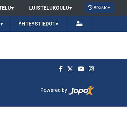
Arkisto
▾
TELU
▾
LUISTELUKOULU
▾
T
▾
YHTEYSTIEDOT
▾
Powered by