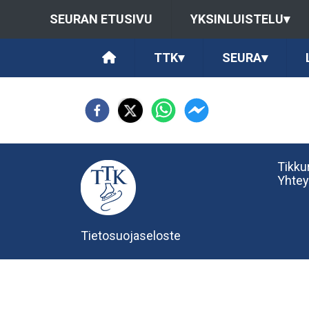
SEURAN ETUSIVU
YKSINLUISTELU
▾
TTK
▾
SEURA
▾
Tikkur
Yhtey
Tietosuojaseloste