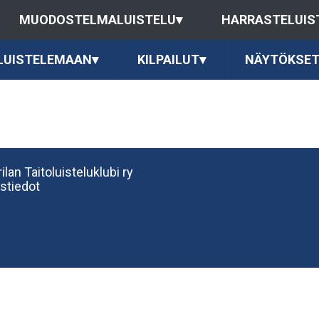
MUODOSTELMALUISTELU
▾
HARRASTELUIS
LUISTELEMAAN
▾
KILPAILUT
▾
NÄYTÖKSE
ilan Taitoluisteluklubi ry
stiedot