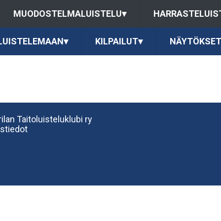
MUODOSTELMALUISTELU
▾
HARRASTELUIS
LUISTELEMAAN
▾
KILPAILUT
▾
NÄYTÖKSE
ilan Taitoluisteluklubi ry
stiedot