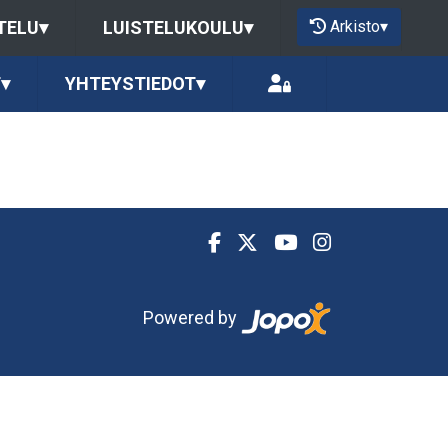
Arkisto
▾
TELU
▾
LUISTELUKOULU
▾
T
▾
YHTEYSTIEDOT
▾
Powered by