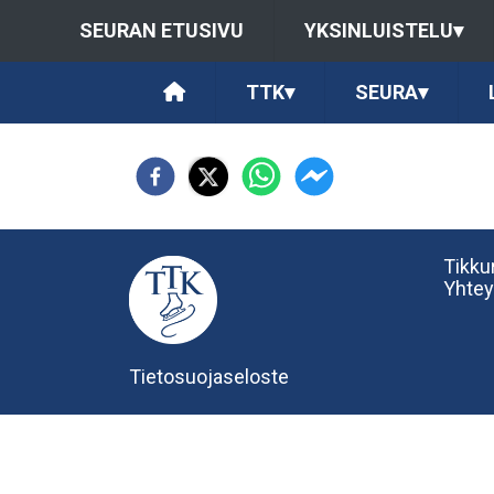
SEURAN ETUSIVU
YKSINLUISTELU
▾
TTK
▾
SEURA
▾
Tikkur
Yhtey
Tietosuojaseloste