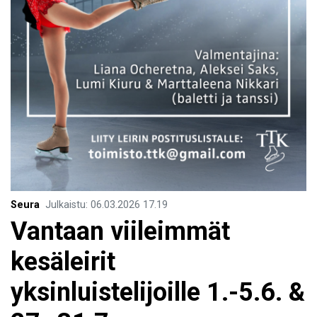
Seura
Julkaistu
:
06.03.2026
17.19
Vantaan viileimmät
kesäleirit
yksinluistelijoille 1.-5.6. &