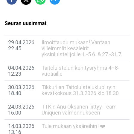
Seuran uusimmat
29.04.2026
Ilmoittaudu mukaan! Vantaan
22.45
viileimmät kesäleirit
yksinluistelijoille 1.-5.6. & 27.-31.7.
04.04.2026
Taitoluistelun kehitysryhmä 4–8-
12.23
vuotiaille
30.03.2026
Tikkurilan Taitoluisteluklubi ry:n
18.40
kevätkokous 31.3.2026 klo 18.30
24.03.2026
TTK:n Anu Oksanen liittyy Team
16.00
Uniquen valmennukseen
14.03.2026
Tule mukaan yksäreihin! ❤️
13.16