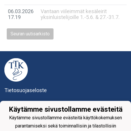
06.03.2026
Vantaan viileimmät kesäleirit
17.19
yksinluistelijoille 1.-5.6. & 27.-31.7.
Seuran uutisarkisto
Tietosuojaseloste
Tikkurilan Taitoluisteluklubi ry
Käytämme sivustollamme evästeitä
Yhteystiedot
Käytämme sivustollamme evästeitä käyttökokemuksen
parantamiseksi sekä toiminnallisiin ja tilastollisiin